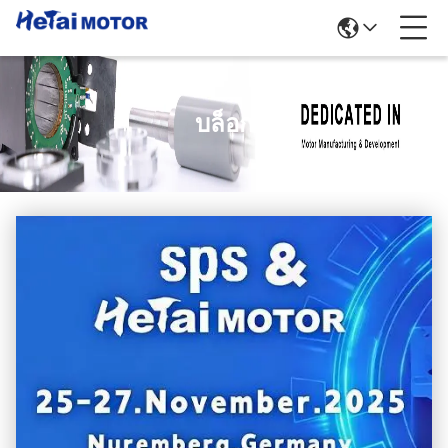
บล็อก