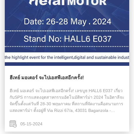
ฮีเทย์ มอเตอร์ จะไปเอสพีเอสอีกครั้ง!
ฮีเทย์ มอเตอร์ จะไปเอสพีเอสอีกครั้ง! เลขบูธ:HALL6 E037 เกี่ยว
กับSPS การแสดงอุตสาหกรรมอัตโนมัติพาร์ม่า 2024 ในอิตาลีจะ
จัดขึ้นตั้งแต่วันที่ 28-30 พฤษภาคม ที่สถานที่จัดงานคือสนามการ
แสดงพาร์ม่า ตั้งอยู่ที่ Via Rizzi 67/a, 43031 Baganzola -
Parma Italyการจัดงานโดย Messe Frankfurt Exhibition GmbH
และ ...
05-15-2024