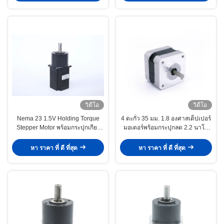
วิดีโอ
วิดีโอ
Nema 23 1.5V Holding Torque
4 ตะกั่ว 35 มม. 1.8 องศาสเต็ปเปอร์
Stepper Motor พร้อมกระปุกเกียร์
มอเตอร์พร้อมกระปุกลด 2.2 นาโน
212 Oz In สำหรับเครื่องชั่งอาหาร
เมตร 3 นาโนเมตร 4 นาโนเมตร
หลายหัว
หา ราคา ที่ ดี ที่สุด
หา ราคา ที่ ดี ที่สุด