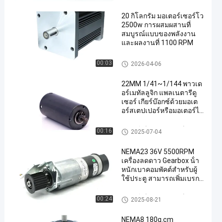
20 กิโลกรัม มอเตอร์เซอร์โว
2500w การผสมผสานที่
สมบูรณ์แบบของพลังงาน
และผลงานที่ 1100 RPM
AC Servo Motor
00:03
2026-04-06
22MM 1/41~1/144 พาวเด
อร์เมทัลลูจิก แพลเนตารีดู
เซอร์ เกียร์บ๊อกซ์ด้วยมอเต
อร์สเตปเปอร์หรือมอเตอร์ไร้
แปรง
กล่องเกียร์ลดดาวเคราะห์
00:16
2025-07-04
NEMA23 36V 5500RPM
เครื่องลดดาว Gearbox น้ํา
หนักเบาคอมพัคต์สําหรับผู้
ใช้ประตู สามารถเพิ่มเบรก
ได้
กล่องเกียร์ลดดาวเคราะห์
00:24
2025-08-21
NEMA8 180g.cm